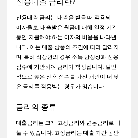
신용대출 금리란?
신용대출 금리는 대출을 받을 때 적용되는
이자율로, 대출받은 원금에 대해 일정 기간
동안 지불해야 하는 이자의 비율을 나타냅
니다. 이는 대출 상품의 조건에 따라 달라지
며, 특히 직장인의 경우 소득 안정성과 신용
점수에 기반하여 금리가 책정됩니다. 일반
적으로 높은 신용 점수를 가진 개인이 더 낮
은 금리를 적용받는 경우가 많습니다.
금리의 종류
대출금리는 크게 고정금리와 변동금리로 나
눌 수 있습니다. 고정금리는 대출 기간 동안