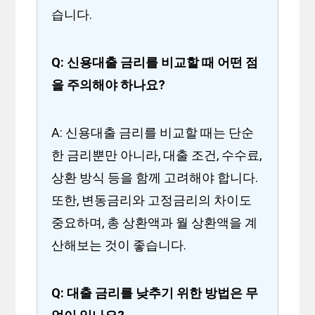
습니다.
Q: 신용대출 금리를 비교할 때 어떤 점
을 주의해야 하나요?
A: 신용대출 금리를 비교할 때는 단순
한 금리뿐만 아니라, 대출 조건, 수수료,
상환 방식 등을 함께 고려해야 합니다.
또한, 변동금리와 고정금리의 차이도
중요하며, 총 상환액과 월 상환액을 계
산해보는 것이 좋습니다.
Q: 대출 금리를 낮추기 위한 방법은 무