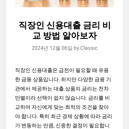
직장인 신용대출 금리 비
교 방법 알아보자
2024년 12월 06일
by
Classic
직장인 신용대출은 급전이 필요할 때 유용
한 금융 상품입니다. 하지만 다양한 금융 기
관에서 제공하는 대출 상품의 금리는 천차
만별이라 선택이 쉽지 않습니다. 금리를 비
교하여 자신에게 맞는 최적의 조건을 찾아
야 합니다. 특히 최근 경제 상황에 따라 금리
가 변동하는 만큼, 신중한 결정이 필요합니