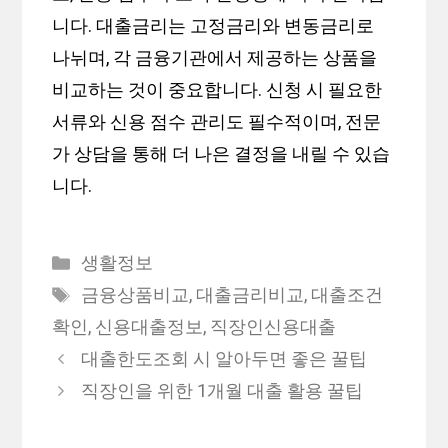
니다. 대출금리는 고정금리와 변동금리로
나뉘며, 각 금융기관에서 제공하는 상품을
비교하는 것이 중요합니다. 신청 시 필요한
서류와 신용 점수 관리도 필수적이며, 전문
가 상담을 통해 더 나은 결정을 내릴 수 있습
니다.
Categories
생활정보
Tags
금융상품비교
,
대출금리비교
,
대출조건
확인
,
신용대출정보
,
직장인신용대출
대출한도조회 시 알아두면 좋은 꿀팁
직장인을 위한 1개월 대출 활용 꿀팁