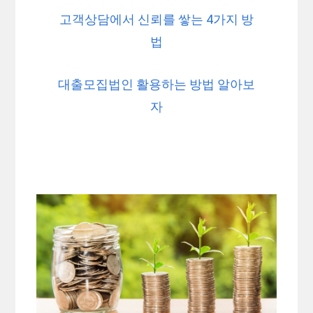
고객상담에서 신뢰를 쌓는 4가지 방
법
대출모집법인 활용하는 방법 알아보
자