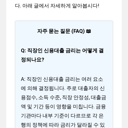
다. 아래 글에서 자세하게 알아봅시다!
자주 묻는 질문 (FAQ) 📖
Q: 직장인 신용대출 금리는 어떻게 결
정되나요?
A: 직장인 신용대출 금리는 여러 요소
에 의해 결정됩니다. 주로 대출자의 신
용점수, 소득 수준, 직장 안정성, 대출금
액 및 기간 등이 영향을 미칩니다. 금융
기관마다 내부 기준이 다르므로 각 은
행의 정책에 따라 금리가 달라질 수 있