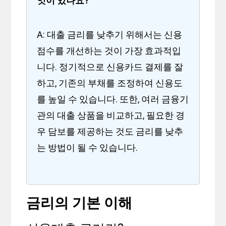
엇이 있나요?
A: 대출 금리를 낮추기 위해서는 신용
점수를 개선하는 것이 가장 효과적입
니다. 정기적으로 신용카드 결제를 잘
하고, 기존의 부채를 조정하여 신용도
를 높일 수 있습니다. 또한, 여러 금융기
관의 대출 상품을 비교하고, 필요한 경
우 담보를 제공하는 것도 금리를 낮추
는 방법이 될 수 있습니다.
금리의 기본 이해