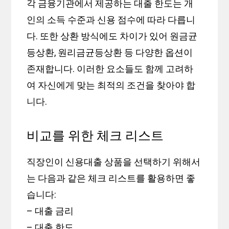
각 금융기관에서 제공하는 대출 한도는 개
인의 소득 수준과 신용 점수에 따라 다릅니
다. 또한 상환 방식에도 차이가 있어 원금균
등상환, 원리금균등상환 등 다양한 옵션이
존재합니다. 이러한 요소들도 함께 고려하
여 자신에게 맞는 최적의 조건을 찾아야 합
니다.
비교를 위한 체크 리스트
직장인이 신용대출 상품을 선택하기 위해서
는 다음과 같은 체크 리스트를 활용하면 좋
습니다:
– 대출 금리
– 대출 한도